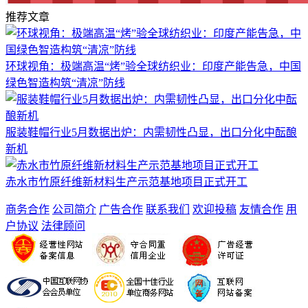
推荐文章
环球视角：极端高温“烤”验全球纺织业：印度产能告急，中国
绿色智造构筑“清凉”防线
服装鞋帽行业5月数据出炉：内需韧性凸显，出口分化中酝酿
新机
赤水市竹原纤维新材料生产示范基地项目正式开工
商务合作
公司简介
广告合作
联系我们
欢迎投稿
友情合作
用
户协议
法律顾问