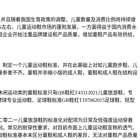
%，并且随着我国生育政策的调整，儿童数量及消费比例将持续增
%左右，儿童运动鞋市场的蓬勃发展，一方面得益于国内消费水
鞋企业开始注重品牌建设和产品质量，增加童鞋产品有效供给，
制定一个儿童运动鞋标准，并在此基础上对如儿童跑步鞋、儿
量参差不齐。童鞋并非缩小版的成人鞋，童鞋和成人鞋在结构设
类的童鞋标准只有QB鞋杠T43312021儿童旅游鞋，专
专业运动鞋、足球鞋标准GB鞋杠T197062015足球鞋、轻型
二零二一儿童旅游鞋的标准化对配项为日常及低强度运动穿着
制。常见的耐穿性要求，对目前市面上儿童运动鞋宣称的透气、
动鞋标准基本未区分童鞋和成人鞋的差异，无法对童鞋产品质量