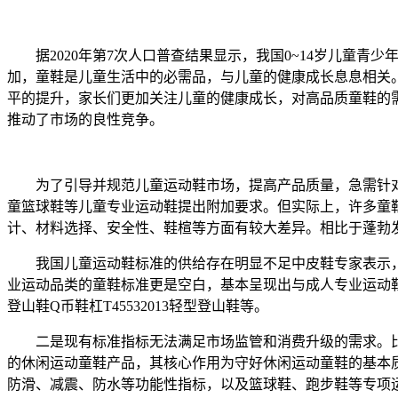
据2020年第7次人口普查结果显示，我国0~14岁儿童青少
加，童鞋是儿童生活中的必需品，与儿童的健康成长息息相关
平的提升，家长们更加关注儿童的健康成长，对高品质童鞋的
推动了市场的良性竞争。
为了引导并规范儿童运动鞋市场，提高产品质量，急需针对
童篮球鞋等儿童专业运动鞋提出附加要求。但实际上，许多童
计、材料选择、安全性、鞋楦等方面有较大差异。相比于蓬勃
我国儿童运动鞋标准的供给存在明显不足中皮鞋专家表示，具体
业运动品类的童鞋标准更是空白，基本呈现出与成人专业运动鞋共用一
登山鞋Q币鞋杠T45532013轻型登山鞋等。
二是现有标准指标无法满足市场监管和消费升级的需求。比如
的休闲运动童鞋产品，其核心作用为守好休闲运动童鞋的基本
防滑、减震、防水等功能性指标，以及篮球鞋、跑步鞋等专项