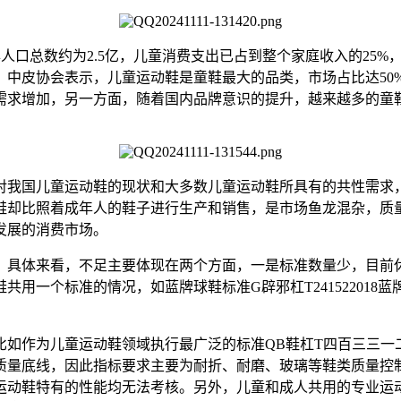
年人口总数约为2.5亿，儿童消费支出已占到整个家庭收入的25
。中皮协会表示，儿童运动鞋是童鞋最大的品类，市场占比达50
需求增加，另一方面，随着国内品牌意识的提升，越来越多的童
我国儿童运动鞋的现状和大多数儿童运动鞋所具有的共性需求，
鞋却比照着成年人的鞋子进行生产和销售，是市场鱼龙混杂，质
发展的消费市场。
来看，不足主要体现在两个方面，一是标准数量少，目前休闲运动
个标准的情况，如蓝牌球鞋标准G辟邪杠T241522018蓝牌球
作为儿童运动鞋领域执行最广泛的标准QB鞋杠T四百三三一
质量底线，因此指标要求主要为耐折、耐磨、玻璃等鞋类质量控
运动鞋特有的性能均无法考核。另外，儿童和成人共用的专业运