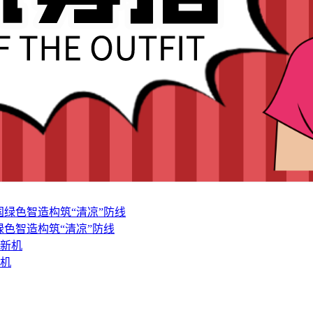
色智造构筑“清凉”防线
新机