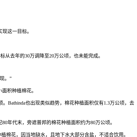
实现这一目标。
目标从去年的30万调降至20万公顷，也未能完成。
现。”
ot则小面积种植棉花。
公顷。Bathinda也出现类似趋势，棉花种植面积仅有1.3万公顷，去
。上世纪80年代末，旁遮普邦的棉花种植面积约为80万公顷。
种植棉花，因当地缺水，且地下水大部分含盐，不适合饮用。