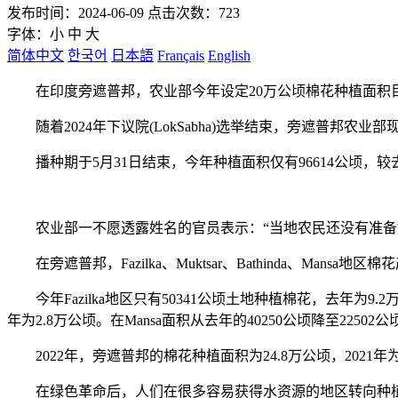
发布时间：2024-06-09 点击次数：723
字体：
小
中
大
简体中文
한국어
日本語
Français
English
在印度旁遮普邦，农业部今年设定20万公顷棉花种植面积目
随着2024年下议院(LokSabha)选举结束，旁遮普邦农
播种期于5月31日结束，今年种植面积仅有96614公顷，较去
农业部一不愿透露姓名的官员表示：“当地农民还没有准备好
在旁遮普邦，Fazilka、Muktsar、Bathinda、Mansa地区棉
今年Fazilka地区只有50341公顷土地种植棉花，去年为9.2万
年为2.8万公顷。在Mansa面积从去年的40250公顷降至22502公
2022年，旁遮普邦的棉花种植面积为24.8万公顷，2021年为2
在绿色革命后，人们在很多容易获得水资源的地区转向种植水