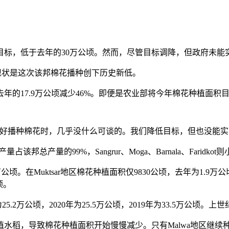
标，低于去年的30万公顷。然而，尽管目标调降，但政府未能
业部现状是这次该邦棉花播种创下历史新低。
年的17.9万公顷减少46%。即便是农业部将今年棉花种植面积
播种棉花时，几乎没什么可谈的。我们降低目标，但也没能实
花产量占该邦总产量的99%，Sangrur、Moga、Barnala、Faridk
公顷。在Muktsar地区棉花种植面积仅9830公顷，去年为1.9万
顷。
5.2万公顷，2020年为25.5万公顷，2019年为33.5万公顷
稻，导致棉花种植面积开始慢慢减少。只有Malwa地区继续