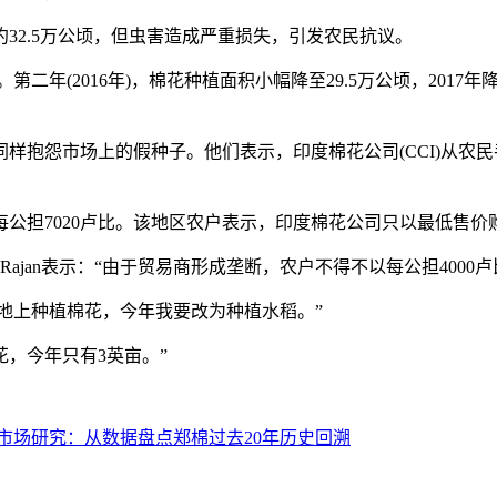
32.5万公顷，但虫害造成严重损失，引发农民抗议。
(2016年)，棉花种植面积小幅降至29.5万公顷，2017年降至
抱怨市场上的假种子。他们表示，印度棉花公司(CCI)从农
公担7020卢比。该地区农户表示，印度棉花公司只以最低售
derSinghRajan表示：“由于贸易商形成垄断，农户不得不以每公
土地上种植棉花，今年我要改为种植水稻。”
亩棉花，今年只有3英亩。”
市场研究：从数据盘点郑棉过去20年历史回溯