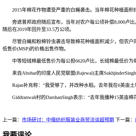
2015年棉花作物遭受严重的白蝇袭击。当年棉花种植面积约
旁遮普邦政府随后宣布，当年对农户每公顷补偿8,000卢比。第二年
随后在2019年回升至33.5万公顷。
尽管白蝇和粉棉铃虫袭击导致棉花种植面积减少，但农户同样
低售价(MSP)的价格出售作物。
中等短绒棉最低售价为每公担6620卢比，长绒棉最低价为每
来自Abohar的印度人民党联盟(Rajewal)主席Sukhjin
Rajan补充称：“我受够了，并改种水稻。去年我在6英亩
Giddranwali村的DarshanSingh表示：“去年我播种15英
上一篇：
市场研讨：中俄纺织服装业商贸洽谈超预期
下一篇：
我要评论