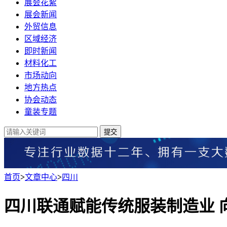
展会花絮
展会新闻
外贸信息
区域经济
即时新闻
材料化工
市场动向
地方热点
协会动态
童装专题
提交
首页
>
文章中心
>
四川
四川联通赋能传统服装制造业 向“