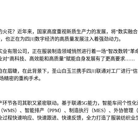
花？近年来，国家高度重视新质生产力的发展，将“数实融合”
举措，也正在为四川数字经济的高质量发展注入着强劲动力。
有限公司，正在服装制造领域悄然进行着一场“智改数转”革
对“高科技、高效能和高质量”赋能自身发展有了更高要求……
眉睫，在此背景下，圣山白玉兰携手四川联通对工厂进行“信息
一场精密的重构手术。
节各司其职又紧密联动。基于联通5G能力，智能车间个性化适
理（WMS）、智能排产（PPM）、制造执行（MES）、外协管
全过程快速响应、快速跟进、快速反馈，全力打造了服装纺织业