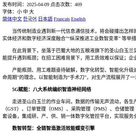
发布时间：2025-04-09 点击次数：469
字体：
小
中
大
简体中文
한국어
日本語
Français
English
当传统制造业遇到新一代信息通信技术，将会碰撞出怎样的火
实体经济和数字经济深度融合”“纵深推进工业数智变革” 等
在此背景下，坐落于巴蜀大地的五粮液旗下的圣山白玉兰实业
能提升遇到瓶颈；在招工困难背景下，用工质效难以保证；企业
产能瓶颈、用工难题亟待破解，数字化转型、智能化升级迫在
命周期”的理念，以智能制造为“手术刀”，对生产流程展开了
5G赋能：八大系统编织智造神经网络
走进圣山白玉兰的作业车间，数据的传输无声流动，各生产环
（GST）、订单管理（OMS）、采购管理（PMS）、仓储管
套设备，集成研、产、供、销一体数字化管控平台，实现服务
数智转型：全链智造激活效能蝶变引擎