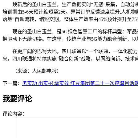
焕新后的圣山白玉兰，生产数据实时“无感”采集，自动分析
培训期由5-6天预计缩短至2天。异常订单反馈速度提升,人机
落地”自动流转，缩短交期，整体生产效率由45%预计提升至7
现在的圣山白玉兰，是5G绿色智慧工厂的标杆典型：军品被
据驱动下无缝切换。在这里，传统产业与5G能力融合创新，
在更广阔的巴蜀大地，四川联通以“一个联通，一体化能力聚合
来，四川联通将持续实施“融合创新”战略，以网络向新、技
（来源：人民邮电报）
下一篇：
务实功 出实招 增实效 红豆集团第二十一次挖潜月活
我要评论
评论内容：