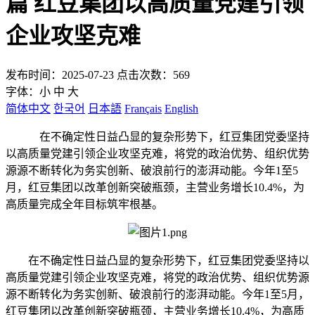
篇 红豆集团以高质量党建引领
企业攻坚克难
发布时间：2025-07-23 点击次数：569
字体：
小
中
大
简体中文
한국어
日本語
Français
English
在不确定性日益凸显的复杂形势下，红豆集团党委坚持
以高质量党建引领企业攻坚克难，将党的政治优势、组织优势
源源不断转化为务实创新、破浪前行的澎湃动能。今年1至5
月，红豆集团以改革创新突破瓶颈，主营业务增长10.4%，为
高质量完成全年目标筑牢根基。
在不确定性日益凸显的复杂形势下，红豆集团党委坚持以
高质量党建引领企业攻坚克难，将党的政治优势、组织优势源
源不断转化为务实创新、破浪前行的澎湃动能。今年1至5月，
红豆集团以改革创新突破瓶颈，主营业务增长10.4%，为高质