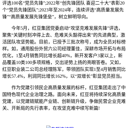
评选100名“党员先锋”;2022年“创先锋团队 喜迎二十大”表彰20
个“党员先锋团队”;2023年至2024年，连续评选“高质量发展先
锋”“高质量发展先锋堡垒”，树立鲜明导向。
今年5月，红豆集团党委启动“攻坚克难发展先锋”评选，
聚焦“关键时刻冲得上去、危难关头豁得出来”的先进典型，激
活团队攻坚势能。目前，已授予三批次称号，成为全员对标榜
样。如，通用股份外贸六公司经理董佳，深耕市场开拓与布局
优化，1至4月销售同比增长超40%，新开发客户3家以上，新
品覆盖10类100多项规格，交出逆势上扬的亮眼答卷。又如，
红豆职业装二公司总经理陈军，带领团队实现1至4月销售同比
增长57.4%，利润同比增长162%，以“双增长”彰显党员担当。
作为党建引领民企高质量发展的标杆，红豆集团走出了中
国特色现代企业治理之路。面向未来，红豆将持续深化高质量
党建，以党建链赋能产业链、创新链升级，争做民营企业克难
关、开新局的先行表率，在攻坚克难中续写新篇!