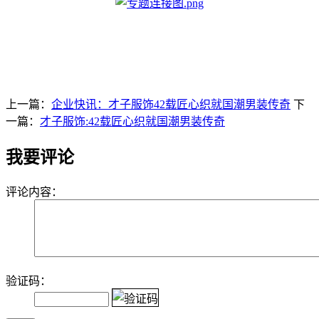
上一篇：
企业快讯：才子服饰42载匠心织就国潮男装传奇
下
一篇：
才子服饰:42载匠心织就国潮男装传奇
我要评论
评论内容：
验证码：