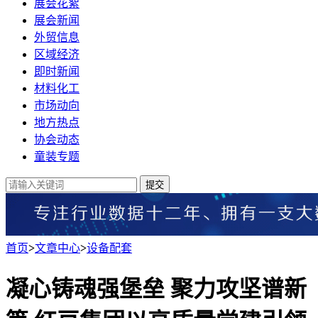
展会花絮
展会新闻
外贸信息
区域经济
即时新闻
材料化工
市场动向
地方热点
协会动态
童装专题
提交
首页
>
文章中心
>
设备配套
凝心铸魂强堡垒 聚力攻坚谱新