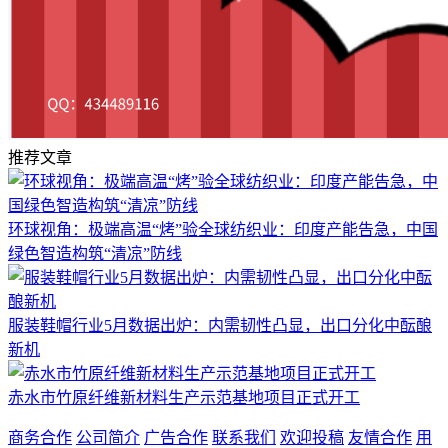
推荐文章
环球视角：极端高温“烤”验全球纺织业：印度产能告急，中国
绿色智造构筑“清凉”防线
服装鞋帽行业5月数据出炉：内需韧性凸显，出口分化中酝酿
新机
赤水市竹原纤维新材料生产示范基地项目正式开工
商务合作
公司简介
广告合作
联系我们
欢迎投稿
友情合作
用