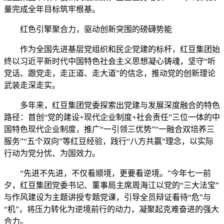
量完成全年目标筑牢根基。
红色引擎聚合力，驱动创新突围的磅礴势能
作为全国先进基层党组织和民企党建的标杆，红豆集团始
终以习近平新时代中国特色社会主义思想凝心铸魂，坚守“听
党话、跟党走，走正道、走大道”的信念，推动党的创新理论
武装走深走实。
多年来，红豆集团党委探索出党建与发展深度融合的特色
路径：首创“党的建设+现代企业制度+社会责任”三位一体的中
国特色现代企业制度，推广“一引领三优势”“一融合双培养三
服务”“五个双向”等红豆经验，践行“八方共赢”理念，以实际
行动为党分忧、为国效力。
“先进不先进，不仅看顺境，更要看逆境。”今年七一前
夕，红豆集团党委书记、董事局主席周海江以党的“三大法宝”
与作风建设为主题讲授专题党课，引导全员辩证看待“危”与
“机”，将压力转化为逆境前行的动力，凝聚起克难奋进的强大
合力。