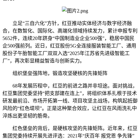
立足“三自六化”方针，红豆推动实体经济与数字经济融
合，在数智化、国际化、高端化领域持续发力，累计申报专利
5652件，连续20年跻身“中国制造业企业500强”，稳居中国民
企500强前列。近日，红豆股份5G全连接服装智能工厂、通用
股份子午胎智能工厂双双入选“2025年江苏省先进级智能工
厂”，再次彰显精益智造与创新实力。
组织堡垒强阵地，锻造攻坚硬核的先锋矩阵
68年发展历程中，红豆的前进之路并非坦途。面对挑战，
红豆集团党委坚持“把支部建在连上”，将组织体系扎根于技术
研发最前沿、市场开拓第一线、项目攻坚主战场，构筑起抵御
风险的“红色堤坝”。正是这种聚合效应，让红豆在风雨洗礼中
淬炼出更坚韧的筋骨。
红色堡垒的背后，是硬核攻坚的先锋矩阵。近年来，红豆
集团党委持续开展先进评选：2021年“庆百年 报党恩 争先锋”