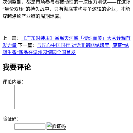
次调整期，都是市场参与者被动性的一次压力测试——在这场
“量价双压”的持久战中，只有彻底重构竞争逻辑的企业，才能
穿越涤纶产业链的周期迷雾。
上一篇：
【广东时装周】番禺天河城「樱你而美」大秀诠释首
发力量
下一篇：
与匠心中国同行 对话非遗瓯绣瑰宝 | 康奈“绣
履生香”新品在温州园博园全国首发
我要评论
评论内容：
验证码：