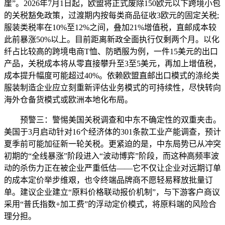
崖”。2026年7月1日起，欧盟将正式废除150欧元以下跨境小包
的关税豁免政策，过渡期内按每类商品征收3欧元的固定关税;
服装类税率在10%至12%之间，叠加21%增值税，直邮成本较
此前暴涨50%以上。目前距离新政全面执行仅剩两个月。以化
纤占比较高的跨境电商T恤、防晒服为例，一件15美元的出口
产品，关税成本将从零直接攀升至3至5美元，再加上增值税，
成本提升幅度可能超过40%。依赖欧盟直邮出口模式的涤纶类
服装制造企业应立刻重新评估业务模式的可持续性，尽快转向
海外仓备货模式或欧洲本地化布局。
预警三：警惕美国关税调查和中东不确定性的双重夹击。
美国于3月启动针对16个经济体的301条款工业产能调查，预计
夏季前可能加征新一轮关税。更紧迫的是，中东局势已从冲突
初期的“全线暴涨”阶段进入“波动博弈”阶段，而这种高频率波
动的杀伤力正在被企业严重低估——它不仅让企业对远期订单
的成本定价举步维艰，也令终端品牌商不愿轻易释放批量订
单。建议企业建立“原料价格联动报价机制”，与下游客户商议
采用“普氏指数+加工费”的浮动定价模式，将原料端的风险合
理分担。