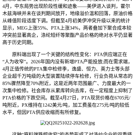
4月，中东局势出现阶段性缓和迹象——美伊进入谈判，霍尔
木兹海峡并未在谈判期间放开，地缘溢价温和回落，原油价格
从峰值阶段适度下调。但截至4月初美伊冲突升级以来的统计
显示，MEG上涨55%、PTA上涨34%，两者叠加下聚合成本较
冲突前显著高企，涤纶短纤等聚酯产品价格的绝对水平仍显著
高于历史同期。
原料端出现了一个关键的结构性变化：PTA供应端正在
“人为收窄”。2026年国内没有新增PTA产能投放;而在需求端，
4月正值传统的PTA集中检修季，逸盛、恒力、英力士等头部
企业超千万吨级的大型装置陆续停车检修，行业负荷从常态的
85%骤然降至70%附近，这是近两年范围最广、力度最大的一
次集中检修。社会库存从累库转向去库，在一定程度上抑制了
PTA价格的下跌空间。截至4月27日，PTA现货价格在6705元/
吨附近，PX维持在1242美元/吨，加工费虽在275元/吨的较低
水平，但因PTA供应收缩而有所修复。
这种“原料端跌幅收窄”的态势形成了对涤纱企业的双重挤