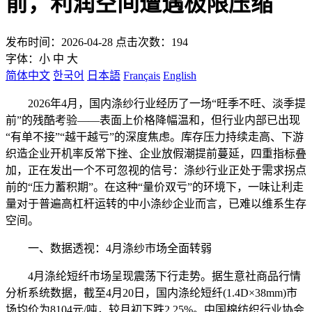
前，利润空间遭遇极限压缩
发布时间：2026-04-28 点击次数：194
字体：
小
中
大
简体中文
한국어
日本語
Français
English
2026年4月，国内涤纱行业经历了一场“旺季不旺、淡季提
前”的残酷考验——表面上价格降幅温和，但行业内部已出现
“有单不接”“越干越亏”的深度焦虑。库存压力持续走高、下游
织造企业开机率反常下挫、企业放假潮提前蔓延，四重指标叠
加，正在发出一个不可忽视的信号：涤纱行业正处于需求拐点
前的“压力蓄积期”。在这种“量价双亏”的环境下，一味让利走
量对于普遍高杠杆运转的中小涤纱企业而言，已难以维系生存
空间。
一、数据透视：4月涤纱市场全面转弱
4月涤纶短纤市场呈现震荡下行走势。据生意社商品行情
分析系统数据，截至4月20日，国内涤纶短纤(1.4D×38mm)市
场均价为8104元/吨，较月初下跌2.25%。中国棉纺织行业协会