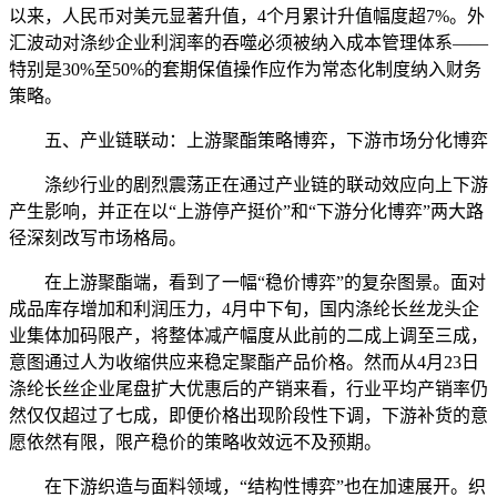
以来，人民币对美元显著升值，4个月累计升值幅度超7%。外
汇波动对涤纱企业利润率的吞噬必须被纳入成本管理体系——
特别是30%至50%的套期保值操作应作为常态化制度纳入财务
策略。
五、产业链联动：上游聚酯策略博弈，下游市场分化博弈
涤纱行业的剧烈震荡正在通过产业链的联动效应向上下游
产生影响，并正在以“上游停产挺价”和“下游分化博弈”两大路
径深刻改写市场格局。
在上游聚酯端，看到了一幅“稳价博弈”的复杂图景。面对
成品库存增加和利润压力，4月中下旬，国内涤纶长丝龙头企
业集体加码限产，将整体减产幅度从此前的二成上调至三成，
意图通过人为收缩供应来稳定聚酯产品价格。然而从4月23日
涤纶长丝企业尾盘扩大优惠后的产销来看，行业平均产销率仍
然仅仅超过了七成，即便价格出现阶段性下调，下游补货的意
愿依然有限，限产稳价的策略收效远不及预期。
在下游织造与面料领域，“结构性博弈”也在加速展开。织