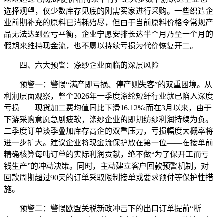
选择观望，仅少数库存见底的刚需买家进行采购。一些织造企
业前期补充的原料已消耗殆尽，但由于当前原料价格令常规产
品无法达到盈亏平衡，企业宁愿安排长达半个月乃至一个月的
假期来维持现金流，也不愿以持续亏损为代价恢复开工。
四、六大预警：涤纱企业面临的深层风险
预警一：警惕“满产即亏损、停产则失客”的双重困境。从
利润层面观察，整个2026年一季度涤纶短纤行业就已陷入深度
亏损——现货加工费均值同比下滑16.12%;而在3月以来，由于
下游采购意愿急剧疲软，涤纱企业的即期纺纱利润持续为负。
二季度订单淡季叠加库存高企的双重压力，亏损幅度大概率将
进一步扩大。建议企业将现金流保护放在第一位——在接单前
精确核算每吨订单的实际利润贡献，绝不做“为了保开工而亏
钱生产”的冲动决策。同时，主动建立客户回款预警机制，对
回款周期超过90天的订单采取限制接单或要求预付等保护性措
施。
预警二：警惕欧盟关税新政冲击下的出口订单提前“断