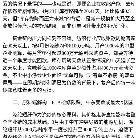
落的情况下录得的——也就是说，即便企业在收缩产能，去库
存依然步履维艰。4月23日库存略降至20.41天，环比微降0.5
天，但“库存微降而压力未减”的背后，是减产规模扩大乃至企
业放假停产后的被动结果，而非订单回升带来的主动消化。
资金链的压力同样刻不容缓。纺织行业应收账款周期普遍
在90天以上，按4月份涤纱均价8100元/吨、月产1000吨的中型
企业测算，每月需垫付超过800万元原料采购资金，却要等待
近一个季度才能回款。库存周转天数从正常情况的15天延长至
20天以上，意味着每1000吨库存至少额外占用400万元流动资
金。不少中小涤纱企业面临“无单可做”与“有单不敢接”的双重
僵局——在即期纺纱利润已为负数的背景下，复产后的每一吨
纱都意味着更多的亏损。
二、原料端解构：PTA检修限跌，中东变数成最大X因素
涤纶短纤作为涤纱的核心原料，其价格走势直接影响着整
个产业链的成本基础。3月由于中东冲突导致的能源危机，涤
纶短纤从7000元/吨水平一度被推升至9000元/吨上方，迫使下
游涤纱企业以“接收还是停产”的被动姿态承接高价原料。进入