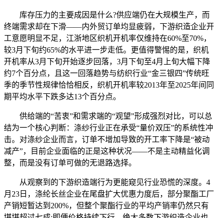
库存压力的主要成因是什么?供应端仍在大规模生产，而
终端需求却在下滑——内外贸订单均显疲弱，下游织造企业开
工意愿明显不足，江浙地区织机开机率仅维持在60%至70%，
较3月下旬约65%的水平进一步走低。更值得警惕的是，织机
开机率从3月下旬开始逐步回落，3月下旬至4月上旬大幅下降
约7个百分点，且这一回落趋势与纺织行业“金三银四”传统旺
季的季节性规律恰恰相反，织机开机率较2013年至2025年间同
期平均水平下跌多达13个百分点。
供给端的“苦衷”和需求端的“观望”形成强烈对比，可以总
结为一个核心判断：涤纱行业正在承受“量价双压”的系统性冲
击。对涤纱企业而言，订单不增加导致的开工率下降是“被动
减产”，目前企业面临的正是这种状况——不是主动精益化调
整，而是没有订单可做的无退路选择。
从观察到的下游织造端行为更能窥见行业恐慌的深度。4
月23日，涤纶长丝企业在尾盘扩大优惠力度后，部分聚酯工厂
产销短暂达到200%，但整个聚酯行业的平均产销率仍然只有
堪堪超过七成;即便价格持续下行，绝大多数下游织造企业也