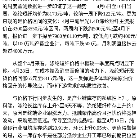
的周度监测数据进一步印证了这一趋势——4月6日至10日当
周，涤纶短纤均价为8173元/吨，较前一周下降122元/吨。更为
直观的是价格区间的变化：4月中旬半光1.4D涤纶短纤主流报
价在8300至8550元/吨区间，两周内下跌约500元/吨;至4月下
旬，报价进一步下探至7980至8110元/吨，较低点再跌约400元/
吨。以100万吨产能企业计，每吨下跌500元，月利润直接抹去
超过4000万元。
从整个4月来看，涤纶短纤价格中枢较一季度高点明显下
移。4月28日，在成本端及消息面偏强的动力下，涤纶短纤现
货价格回涨65元至8315元/吨，这一反弹更多体现的是原油价
格回升的传导效应，而非下游需求的实质性改善。
与价格下行同步发生的，是产业链库存的系统性上升。原
料端，涤纶长丝库存上升3至6天不等，涤纶短纤库存上升约1
天，原因是终端企业跟涨乏力、抵触聚酯高价且担忧价格宽幅
波动，采购意愿低迷。传导至涤纱成品端，截至4月16日，纯
涤纱行业周均库存达到20.91天，环比上升0.95天。更值得警惕
的是，这一库存水平是在部分涤纱企业开工率已较前期高位回