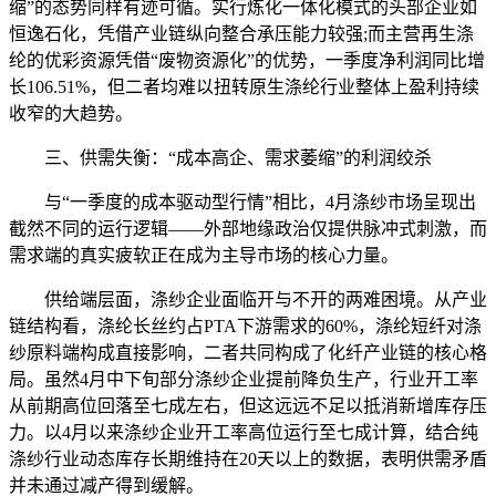
缩”的态势同样有迹可循。实行炼化一体化模式的头部企业如
恒逸石化，凭借产业链纵向整合承压能力较强;而主营再生涤
纶的优彩资源凭借“废物资源化”的优势，一季度净利润同比增
长106.51%，但二者均难以扭转原生涤纶行业整体上盈利持续
收窄的大趋势。
三、供需失衡：“成本高企、需求萎缩”的利润绞杀
与“一季度的成本驱动型行情”相比，4月涤纱市场呈现出
截然不同的运行逻辑——外部地缘政治仅提供脉冲式刺激，而
需求端的真实疲软正在成为主导市场的核心力量。
供给端层面，涤纱企业面临开与不开的两难困境。从产业
链结构看，涤纶长丝约占PTA下游需求的60%，涤纶短纤对涤
纱原料端构成直接影响，二者共同构成了化纤产业链的核心格
局。虽然4月中下旬部分涤纱企业提前降负生产，行业开工率
从前期高位回落至七成左右，但这远远不足以抵消新增库存压
力。以4月以来涤纱企业开工率高位运行至七成计算，结合纯
涤纱行业动态库存长期维持在20天以上的数据，表明供需矛盾
并未通过减产得到缓解。