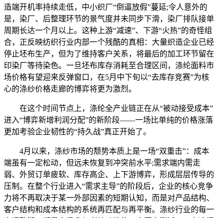
造端开机率持续走低，中小织厂“倒逼放假”蔓延;令人意外的
是，染厂、后整理环节的景气度并未同步下滑，染厂排队接单
周期长达一个月以上。这种上游“减速”、下游“火热”的奇怪组
合，正反映纺织行业内部一个残酷的真相：大量织造企业已经
停止坯布生产，但为了维持客户关系，将最后的加工环节留在
印染厂等待染色。一旦坯布库存消耗至合理区间，涤纶面料市
场价格有望迎来反弹窗口，在5月中下旬以“去库存竞赛”为核
心的涤纱价格走廊的博弈将更为激烈。
在这个时间节点上，涤纶全产业链正在从“被动接受成本”
进入“博弈新增利润分配”的新阶段——一场比单纯的价格涨落
更加考验企业韧性的“持久战”真正开始了。
4月以来，涤纱市场的颓势本质上是一场“双重击”：成本
端虽有一定松动，但远未恢复到冲突前水平;需求端内需走
弱、外贸订单疲软、库存高企、上下游博弈，形成层层传导的
压制。在整个行业进入“需求主导”的阶段后，企业的核心竞争
力将不再取决于某一外部因素的短期认知，而是对产品结构、
客户结构和成本结构的系统再匹配与再平衡。涤纱行业的每一