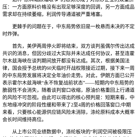
压：一方面原料价格没有出现足够深度的回调，另一方面成品
需求却在持续萎缩，利润传导通道被严重堵塞。
更棘手的问题在于，中东局势依旧是一枚悬而未决的不定
时炸弹。
首先，美伊两周停火即将结束，双方谈判虽偶尔传出达成
共识的消息，但因分歧过大实际并未达成任何协议，甚至连霍
尔木兹海峡在谈判期间放开都没有达成。其次，根据美国法
律，国会授予总统的60天临时开战权限接近过期，接下来一周
的中东局势发展将决定全年油价走势。对此，伊朗方面已公开
表示霍尔木兹海峡“永不恢复战前状态”——短期内中东局势的
脆弱性不会消失，随着谈判窗口收缩，原油价格重回上行通道
的风险不可忽视。由此可以得出的核心预判是：短期来看，中
东地缘冲突的阶段性缓和带来了2至4周的价格回落窗口;中期
来看，只要核心能源供应链风险未消除，涤纶原料成本大概率
会长时间维持高位。
从上市公司业绩数据中，涤纶板块的“利润空间被极限压