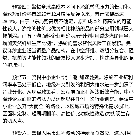
预警四：警惕全球高成本区间下涤纶替代压力的长期化。
涤纶短纤价格自2025年12月触底反弹以来，累计涨幅高达
28.4%。由于中东局势高度不确定，原料成本维持高位的可能
性较大，涤纶的性价比优势相比棉纺织品的部分应用领域已大
幅削弱。已有下游面料企业明确表示“计划4月减少涤纶用量，
增加天然纤维生产比例”，涤纶的需求替代风险正在累积。建
议涤纱企业适当调整产品结构，在中空纤维、双组分复合、阻
燃、抗菌等功能性领域的研发投入逐步增加，构建差异化的竞
争护城河。
预警五：警惕中小企业“消亡潮”加速蔓延。涤纶产业链利
润率本已处于低位，地缘冲突引发的利润大缩水进一步加深了
企业分化。从现实政策看，宏观层面正在淘汰低效产能，中小
涤纱企业面临的淘汰力度远超以往任何一次行业调整。建议中
小企业放弃“大而全”的路径，以区域市场的特殊化需求(如地
区面料定制、短周期翻单、高性价比功能性改造)为实现生存
的切入点。
预警六：警惕人民币汇率波动的持续蚕食效应。进入4月